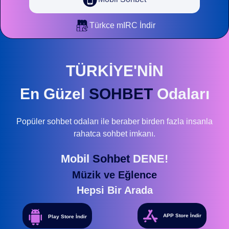
Türkce mIRC İndir
TÜRKİYE'NİN
En Güzel
SOHBET
Odaları
Popüler sohbet odaları ile beraber birden fazla insanla
rahatca sohbet imkanı.
Mobil
Sohbet
DENE!
Müzik ve Eğlence
Hepsi Bir Arada
APP Store İndir
Play Store İndir