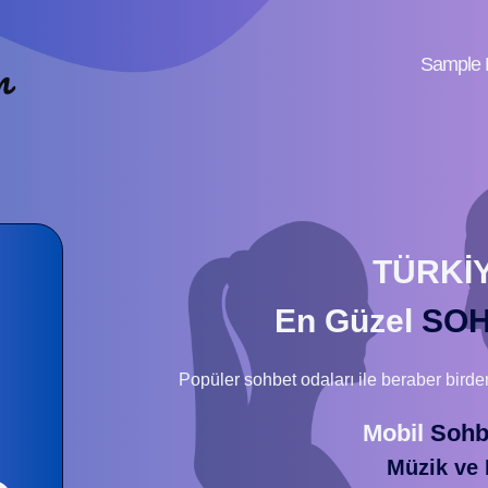
Sample 
TÜRKİY
En Güzel
SO
Popüler sohbet odaları ile beraber birde
Mobil
Sohb
Müzik ve