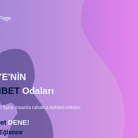
Page
E'NİN
HBET
Odaları
n fazla insanla rahatca sohbet imkanı.
et
DENE!
 Eğlence