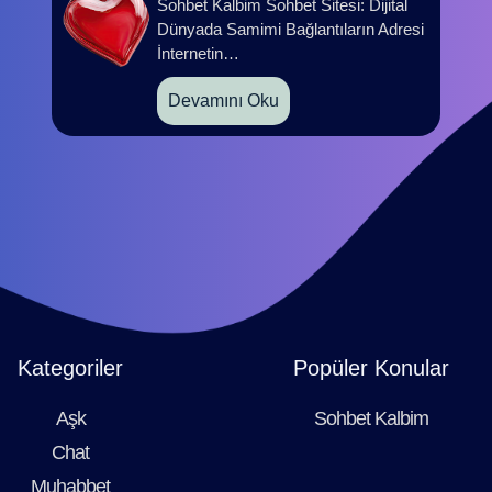
Sohbet Kalbim Sohbet Sitesi: Dijital
Dünyada Samimi Bağlantıların Adresi
İnternetin…
Devamını Oku
Kategoriler
Popüler Konular
Aşk
Sohbet Kalbim
Chat
Muhabbet