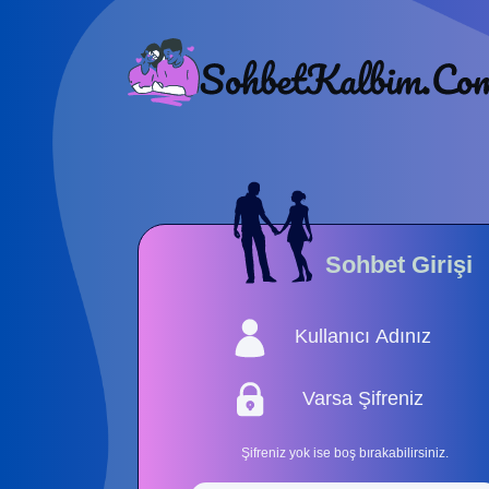
Sohbet Girişi
Şifreniz yok ise boş bırakabilirsiniz.