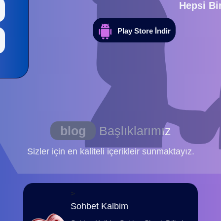
Hepsi Bi
Play Store İndir
blog
Başlıklarımız
Sizler için en kaliteli içerikleir sunmaktayız.
>
Sohbet Kalbim